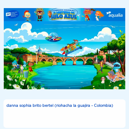
danna sophia brito bertel (riohacha la guajira - Colombia)