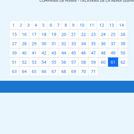
COMPAÑÍA DE MARÍA - TALAVERA DE LA REINA (ESP
1
2
3
4
5
6
7
8
9
10
11
12
13
14
15
16
17
18
19
20
21
22
23
24
25
26
27
28
29
30
31
32
33
34
35
36
37
38
39
40
41
42
43
44
45
46
47
48
49
50
51
52
53
54
55
56
57
58
59
60
61
62
63
64
65
66
67
68
69
70
71