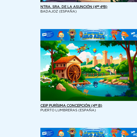
NTRA. SRA. DE LA ASUNCIÓN (4ºº 4ºB)
BADAJOZ (ESPAÑA)
CEIP PURÍSIMA CONCEPCIÓN (4ºº B)
PUERTO LUMBRERAS (ESPAÑA)